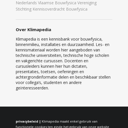
Nederlands Vlaamse Bouwfysica Vereniging
Stichting Kennisoverdracht Bouwfysica
Over Klimapedia
Klimapedia is een kennisbank voor bouwfysica,
binnenmilieu, installaties en duurzaamheid. Les- en
kennismateriaal worden hier aangeboden van
technische universiteiten, technische hoge scholen
en vakgerichte cursussen. Docenten en
cursusleiders kunnen hier hun dictaten,
presentaties, toetsen, oefeningen en
achtergrondinformatie delen en beschikbaar stellen
voor collega’s, studenten en andere
geïnteresseerden.
privacybeleid |
Klimapedia maakt enkel gebruik van
functionele cookies ten einde het gebruik van onze website