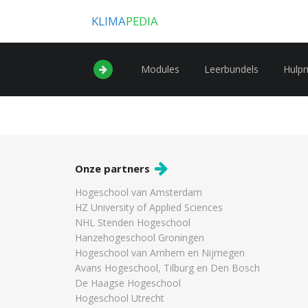
KLIMA
PEDIA
Modules
Leerbundels
Hulp
Onze partners
Hogeschool van Amsterdam
HZ University of Applied Sciences
NHL Stenden Hogeschool
Hanzehogeschool Groningen
Hogeschool van Arnhem en Nijmegen
Avans Hogeschool, Tilburg en Den Bosch
De Haagse Hogeschool
Hogeschool Utrecht