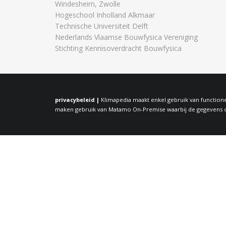
Windesheim, Zwolle
Hogeschool Inholland Alkmaar
Technische Universiteit Delft
Nederlands Vlaamse Bouwfysica Vereniging
Stichting Kennisoverdracht Bouwfysica
privacybeleid |
Klimapedia maakt enkel gebruik van functione
maken gebruik van Matamo On-Premise waarbij de gegevens op