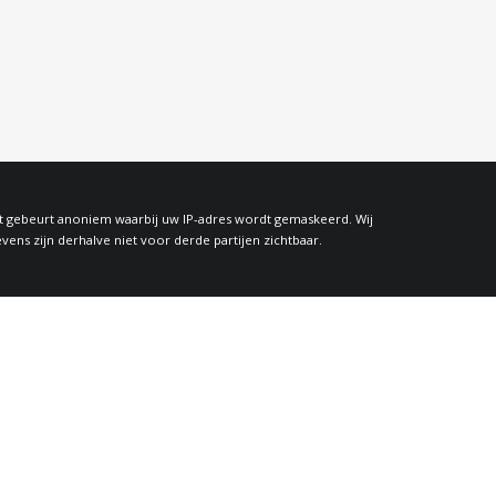
at gebeurt anoniem waarbij uw IP-adres wordt gemaskeerd. Wij
s zijn derhalve niet voor derde partijen zichtbaar.