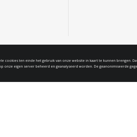
le cookies ten einde het gebruik van onze website in kaart te kunnen brengen. D
 onze eigen server beheerd en geanalyseerd worden. De geanonimiseerde gegeven