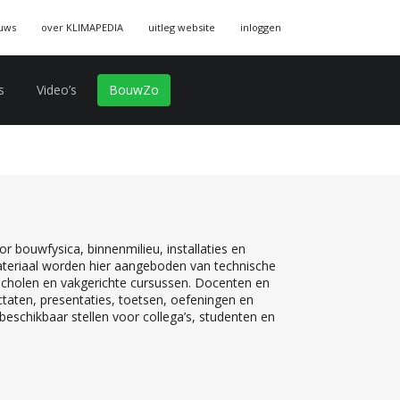
uws
over KLIMAPEDIA
uitleg website
inloggen
s
Video’s
BouwZo
r bouwfysica, binnenmilieu, installaties en
teriaal worden hier aangeboden van technische
 scholen en vakgerichte cursussen. Docenten en
ctaten, presentaties, toetsen, oefeningen en
eschikbaar stellen voor collega’s, studenten en