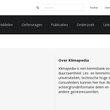
home
nie
middelen
Oefenvragen
Publicaties
Onderzoek
Link
Over Klimapedia
Klimapedia is een kennisbank voo
duurzaamheid. Les- en kennisma
universiteiten, technische hoge
cursusleiders kunnen hier hun di
achtergrondinformatie delen en b
andere geïnteresseerden.