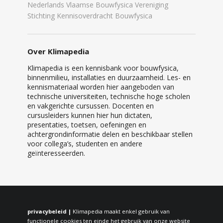
Nederlands Vlaamse Bouwfysica Vereniging
Stichting Kennisoverdracht Bouwfysica
Over Klimapedia
Klimapedia is een kennisbank voor bouwfysica,
binnenmilieu, installaties en duurzaamheid. Les- en
kennismateriaal worden hier aangeboden van
technische universiteiten, technische hoge scholen
en vakgerichte cursussen. Docenten en
cursusleiders kunnen hier hun dictaten,
presentaties, toetsen, oefeningen en
achtergrondinformatie delen en beschikbaar stellen
voor collega’s, studenten en andere
geïnteresseerden.
privacybeleid |
Klimapedia maakt enkel gebruik van
functionele cookies ten einde het gebruik van onze website