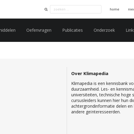
home
nie
middelen
Oefenvragen
Publicaties
Onderzoek
Link
Over Klimapedia
Klimapedia is een kennisbank voo
duurzaamheid. Les- en kennisma
universiteiten, technische hoge
cursusleiders kunnen hier hun di
achtergrondinformatie delen en b
andere geïnteresseerden.