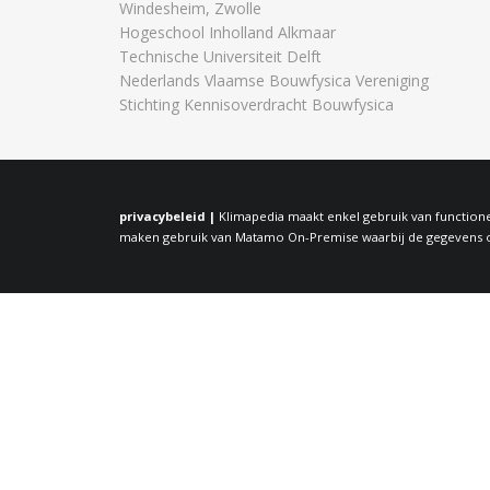
Windesheim, Zwolle
Hogeschool Inholland Alkmaar
Technische Universiteit Delft
Nederlands Vlaamse Bouwfysica Vereniging
Stichting Kennisoverdracht Bouwfysica
privacybeleid |
Klimapedia maakt enkel gebruik van functione
maken gebruik van Matamo On-Premise waarbij de gegevens op