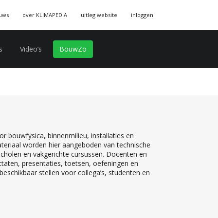
uws
over KLIMAPEDIA
uitleg website
inloggen
s
Video’s
BouwZo
r bouwfysica, binnenmilieu, installaties en
teriaal worden hier aangeboden van technische
 scholen en vakgerichte cursussen. Docenten en
ctaten, presentaties, toetsen, oefeningen en
eschikbaar stellen voor collega’s, studenten en