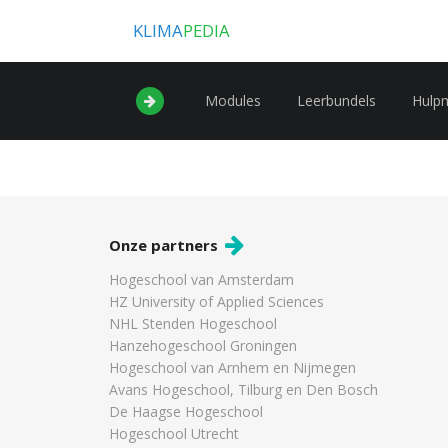
KLIMA
PEDIA
Modules
Leerbundels
Hulp
Onze partners
Hogeschool van Amsterdam
HZ University of Applied Sciences
NHL Stenden Hogeschool
Hanzehogeschool Groningen
Hogeschool van Arnhem en Nijmegen
Avans Hogeschool, Tilburg en Den Bosch
De Haagse Hogeschool
Hogeschool Utrecht