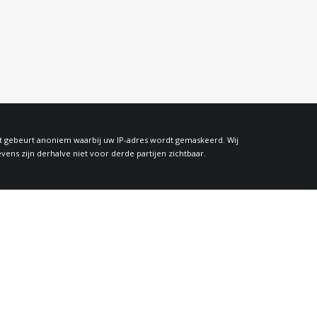
at gebeurt anoniem waarbij uw IP-adres wordt gemaskeerd. Wij
s zijn derhalve niet voor derde partijen zichtbaar.