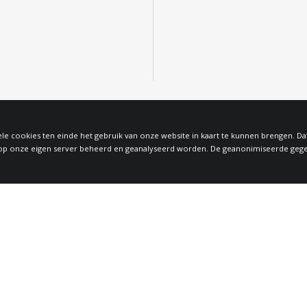
le cookies ten einde het gebruik van onze website in kaart te kunnen brengen. D
 onze eigen server beheerd en geanalyseerd worden. De geanonimiseerde gegeven