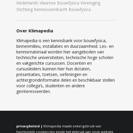
Nederlands Vlaamse Bouwfysica Vereniging
Stichting Kennisoverdracht Bouwfysica
Over Klimapedia
Klimapedia is een kennisbank voor bouwfysica,
binnenmilieu, installaties en duurzaamheid. Les- en
kennismateriaal worden hier aangeboden van
technische universiteiten, technische hoge scholen
en vakgerichte cursussen. Docenten en
cursusleiders kunnen hier hun dictaten,
presentaties, toetsen, oefeningen en
achtergrondinformatie delen en beschikbaar stellen
voor collega’s, studenten en andere
geïnteresseerden.
privacybeleid |
Klimapedia maakt enkel gebruik van
functionele cookies ten einde het gebruik van onze website