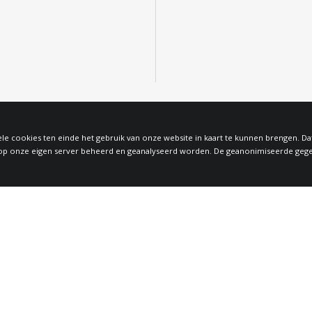
le cookies ten einde het gebruik van onze website in kaart te kunnen brengen. D
 onze eigen server beheerd en geanalyseerd worden. De geanonimiseerde gegeven