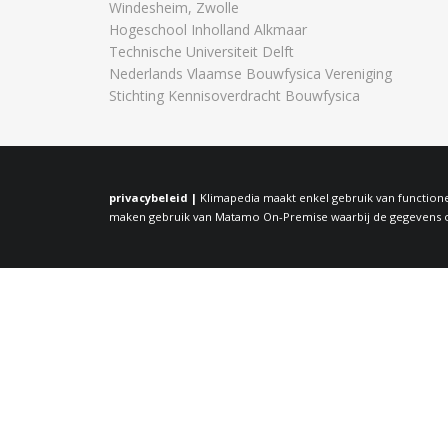
Windesheim, Zwolle
Hogeschool Inholland Alkmaar
Technische Universiteit Delft
Nederlands Vlaamse Bouwfysica Vereniging
Stichting Kennisoverdracht Bouwfysica
privacybeleid |
Klimapedia maakt enkel gebruik van functione
maken gebruik van Matamo On-Premise waarbij de gegevens op