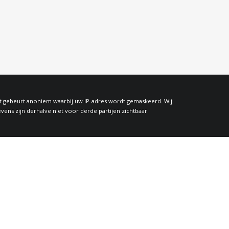
at gebeurt anoniem waarbij uw IP-adres wordt gemaskeerd. Wij
s zijn derhalve niet voor derde partijen zichtbaar.