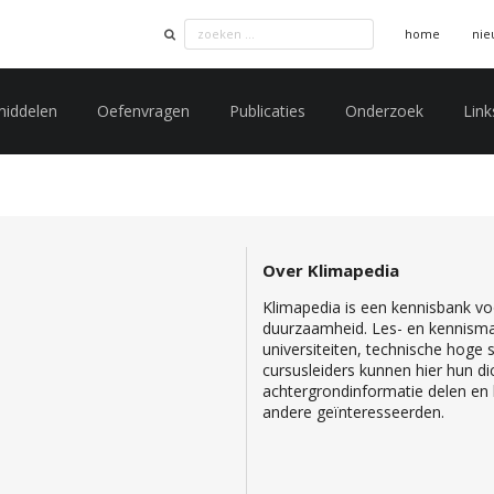
home
nie
middelen
Oefenvragen
Publicaties
Onderzoek
Link
Over Klimapedia
Klimapedia is een kennisbank voo
duurzaamheid. Les- en kennisma
universiteiten, technische hoge
cursusleiders kunnen hier hun di
achtergrondinformatie delen en b
andere geïnteresseerden.