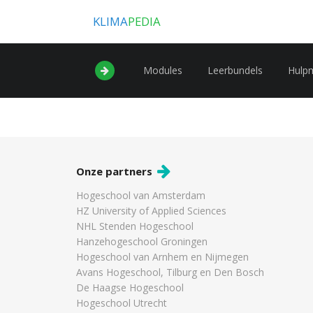
KLIMA
PEDIA
Modules
Leerbundels
Hulp
Onze partners
Hogeschool van Amsterdam
HZ University of Applied Sciences
NHL Stenden Hogeschool
Hanzehogeschool Groningen
Hogeschool van Arnhem en Nijmegen
Avans Hogeschool, Tilburg en Den Bosch
De Haagse Hogeschool
Hogeschool Utrecht