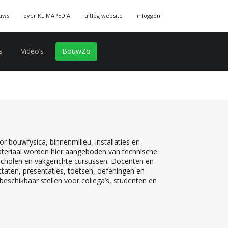
uws
over KLIMAPEDIA
uitleg website
inloggen
s
Video’s
BouwZo
r bouwfysica, binnenmilieu, installaties en
teriaal worden hier aangeboden van technische
 scholen en vakgerichte cursussen. Docenten en
ctaten, presentaties, toetsen, oefeningen en
eschikbaar stellen voor collega’s, studenten en