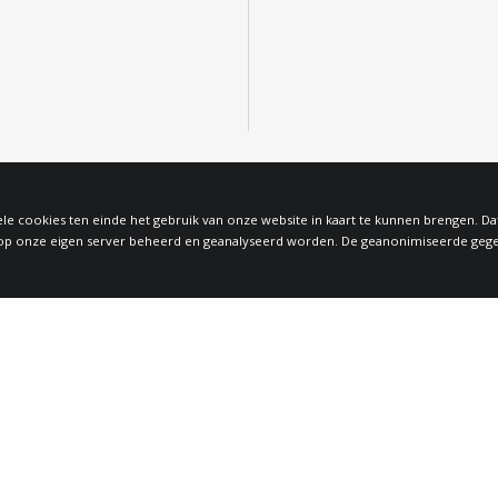
le cookies ten einde het gebruik van onze website in kaart te kunnen brengen. D
 onze eigen server beheerd en geanalyseerd worden. De geanonimiseerde gegeven