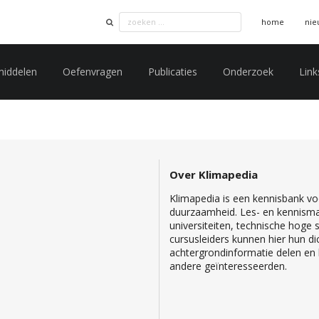
home
nie
middelen
Oefenvragen
Publicaties
Onderzoek
Link
Over Klimapedia
Klimapedia is een kennisbank voo
duurzaamheid. Les- en kennisma
universiteiten, technische hoge
cursusleiders kunnen hier hun di
achtergrondinformatie delen en b
andere geïnteresseerden.