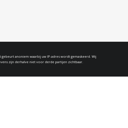
at gebeurt anoniem waarbij uw IP-adres wordt gemaskeerd. Wij
s zijn derhalve niet voor derde partijen zichtbaar.