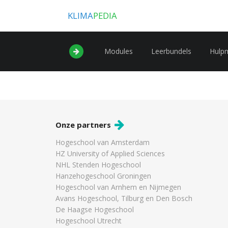
KLIMA
PEDIA
Modules
Leerbundels
Hulp
Onze partners
Hogeschool van Amsterdam
HZ University of Applied Sciences
NHL Stenden Hogeschool
Hanzehogeschool Groningen
Hogeschool van Arnhem en Nijmegen
Avans Hogeschool, Tilburg en Den Bosch
De Haagse Hogeschool
Hogeschool Utrecht