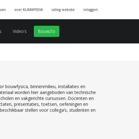
uws
over KLIMAPEDIA
uitleg website
inloggen
s
Video’s
BouwZo
r bouwfysica, binnenmilieu, installaties en
teriaal worden hier aangeboden van technische
 scholen en vakgerichte cursussen. Docenten en
ctaten, presentaties, toetsen, oefeningen en
eschikbaar stellen voor collega’s, studenten en