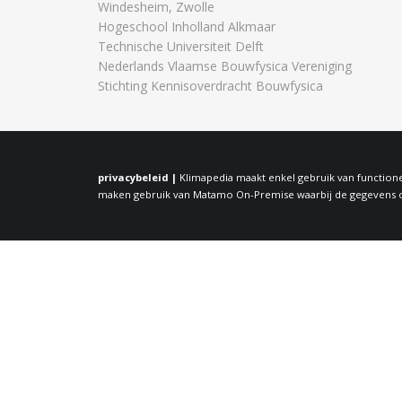
Windesheim, Zwolle
Hogeschool Inholland Alkmaar
Technische Universiteit Delft
Nederlands Vlaamse Bouwfysica Vereniging
Stichting Kennisoverdracht Bouwfysica
privacybeleid |
Klimapedia maakt enkel gebruik van functione
maken gebruik van Matamo On-Premise waarbij de gegevens op