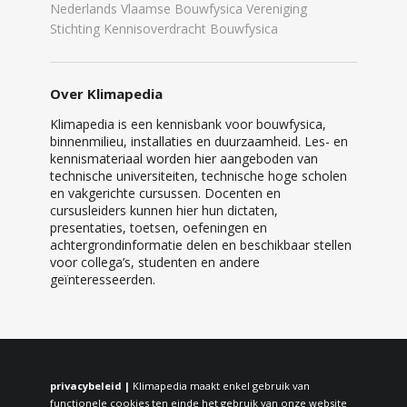
Nederlands Vlaamse Bouwfysica Vereniging
Stichting Kennisoverdracht Bouwfysica
Over Klimapedia
Klimapedia is een kennisbank voor bouwfysica,
binnenmilieu, installaties en duurzaamheid. Les- en
kennismateriaal worden hier aangeboden van
technische universiteiten, technische hoge scholen
en vakgerichte cursussen. Docenten en
cursusleiders kunnen hier hun dictaten,
presentaties, toetsen, oefeningen en
achtergrondinformatie delen en beschikbaar stellen
voor collega’s, studenten en andere
geïnteresseerden.
privacybeleid |
Klimapedia maakt enkel gebruik van
functionele cookies ten einde het gebruik van onze website