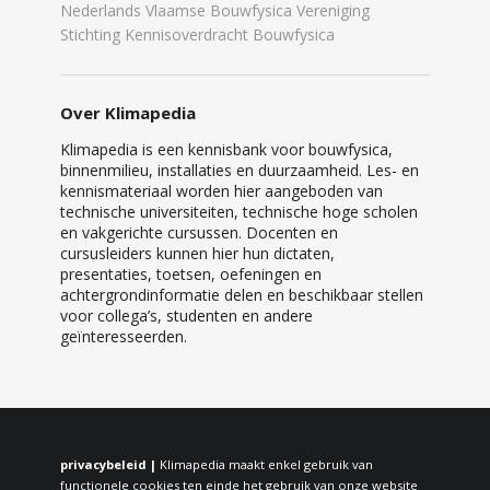
Nederlands Vlaamse Bouwfysica Vereniging
Stichting Kennisoverdracht Bouwfysica
Over Klimapedia
Klimapedia is een kennisbank voor bouwfysica,
binnenmilieu, installaties en duurzaamheid. Les- en
kennismateriaal worden hier aangeboden van
technische universiteiten, technische hoge scholen
en vakgerichte cursussen. Docenten en
cursusleiders kunnen hier hun dictaten,
presentaties, toetsen, oefeningen en
achtergrondinformatie delen en beschikbaar stellen
voor collega’s, studenten en andere
geïnteresseerden.
privacybeleid |
Klimapedia maakt enkel gebruik van
functionele cookies ten einde het gebruik van onze website