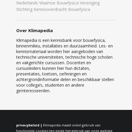
Nederlands Vlaamse Bouwfysica Vereniging
Stichting Kennisoverdracht Bouwfysica
Over Klimapedia
Klimapedia is een kennisbank voor bouwfysica,
binnenmilieu, installaties en duurzaamheid. Les- en
kennismateriaal worden hier aangeboden van
technische universiteiten, technische hoge scholen
en vakgerichte cursussen. Docenten en
cursusleiders kunnen hier hun dictaten,
presentaties, toetsen, oefeningen en
achtergrondinformatie delen en beschikbaar stellen
voor collega’s, studenten en andere
geïnteresseerden.
privacybeleid |
Klimapedia maakt enkel gebruik van
functionele cookies ten einde het gebruik van onze website