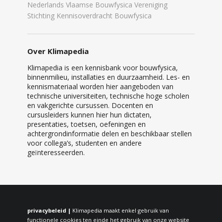
Nederlands Vlaamse Bouwfysica Vereniging
Stichting Kennisoverdracht Bouwfysica
Over Klimapedia
Klimapedia is een kennisbank voor bouwfysica,
binnenmilieu, installaties en duurzaamheid. Les- en
kennismateriaal worden hier aangeboden van
technische universiteiten, technische hoge scholen
en vakgerichte cursussen. Docenten en
cursusleiders kunnen hier hun dictaten,
presentaties, toetsen, oefeningen en
achtergrondinformatie delen en beschikbaar stellen
voor collega’s, studenten en andere
geïnteresseerden.
privacybeleid |
Klimapedia maakt enkel gebruik van
functionele cookies ten einde het gebruik van onze website