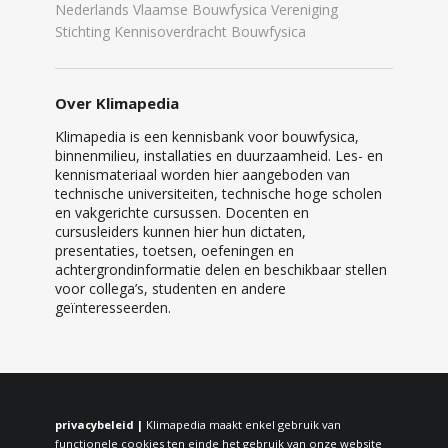
Nederlands Vlaamse Bouwfysica Vereniging
Stichting Kennisoverdracht Bouwfysica
Over Klimapedia
Klimapedia is een kennisbank voor bouwfysica,
binnenmilieu, installaties en duurzaamheid. Les- en
kennismateriaal worden hier aangeboden van
technische universiteiten, technische hoge scholen
en vakgerichte cursussen. Docenten en
cursusleiders kunnen hier hun dictaten,
presentaties, toetsen, oefeningen en
achtergrondinformatie delen en beschikbaar stellen
voor collega’s, studenten en andere
geïnteresseerden.
privacybeleid |
Klimapedia maakt enkel gebruik van
functionele cookies ten einde het gebruik van onze website