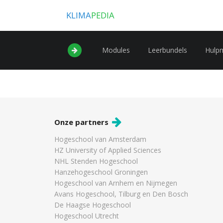
KLIMA
PEDIA
Modules
Leerbundels
Hulp
Onze partners
Hogeschool van Amsterdam
HZ University of Applied Sciences
NHL Stenden Hogeschool
Hanzehogeschool Groningen
Hogeschool van Arnhem en Nijmegen
Avans Hogeschool, Tilburg en Den Bosch
De Haagse Hogeschool
Hogeschool Utrecht