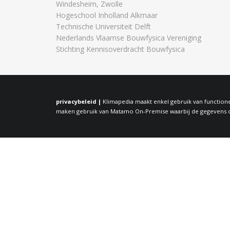
Windesheim, Zwolle
Hogeschool Inholland Alkmaar
Technische Universiteit Delft
Nederlands Vlaamse Bouwfysica Vereniging
Stichting Kennisoverdracht Bouwfysica
privacybeleid |
Klimapedia maakt enkel gebruik van functione
maken gebruik van Matamo On-Premise waarbij de gegevens op