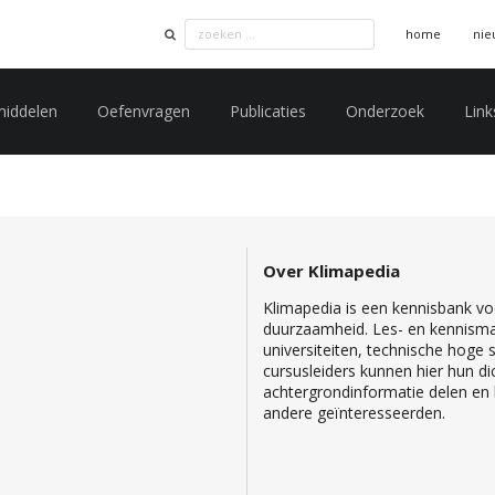
home
nie
middelen
Oefenvragen
Publicaties
Onderzoek
Link
Over Klimapedia
Klimapedia is een kennisbank voo
duurzaamheid. Les- en kennisma
universiteiten, technische hoge
cursusleiders kunnen hier hun di
achtergrondinformatie delen en b
andere geïnteresseerden.