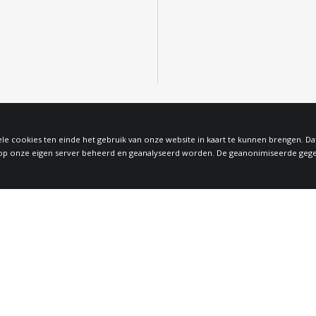
le cookies ten einde het gebruik van onze website in kaart te kunnen brengen. D
 onze eigen server beheerd en geanalyseerd worden. De geanonimiseerde gegeven