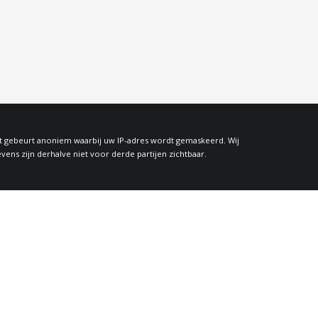
at gebeurt anoniem waarbij uw IP-adres wordt gemaskeerd. Wij
s zijn derhalve niet voor derde partijen zichtbaar.