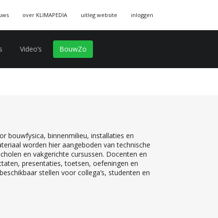
uws
over KLIMAPEDIA
uitleg website
inloggen
s
Video’s
BouwZo
r bouwfysica, binnenmilieu, installaties en
teriaal worden hier aangeboden van technische
 scholen en vakgerichte cursussen. Docenten en
ctaten, presentaties, toetsen, oefeningen en
eschikbaar stellen voor collega’s, studenten en