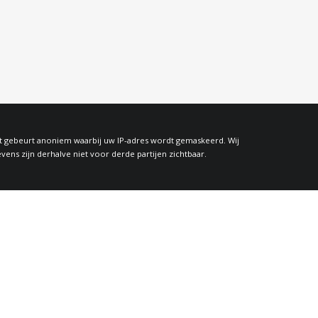
at gebeurt anoniem waarbij uw IP-adres wordt gemaskeerd. Wij
s zijn derhalve niet voor derde partijen zichtbaar.