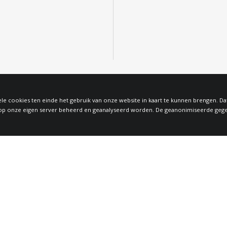
le cookies ten einde het gebruik van onze website in kaart te kunnen brengen. D
 onze eigen server beheerd en geanalyseerd worden. De geanonimiseerde gegeven