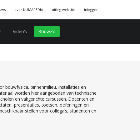
uws
over KLIMAPEDIA
uitleg website
inloggen
s
Video’s
BouwZo
r bouwfysica, binnenmilieu, installaties en
teriaal worden hier aangeboden van technische
 scholen en vakgerichte cursussen. Docenten en
ctaten, presentaties, toetsen, oefeningen en
eschikbaar stellen voor collega’s, studenten en