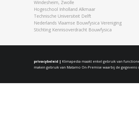
Windesheim, Zwolle
Hogeschool Inholland Alkmaar
Technische Universiteit Delft
Nederlands Vlaamse Bouwfysica Vereniging
Stichting Kennisoverdracht Bouwfysica
privacybeleid |
Klimapedia maakt enkel gebruik van functione
maken gebruik van Matamo On-Premise waarbij de gegevens op