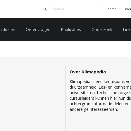
home
nie
middelen
Oefenvragen
Publicaties
Onderzoek
Link
Over Klimapedia
Klimapedia is een kennisbank voo
duurzaamheid. Les- en kennisma
universiteiten, technische hoge
cursusleiders kunnen hier hun di
achtergrondinformatie delen en b
andere geïnteresseerden.