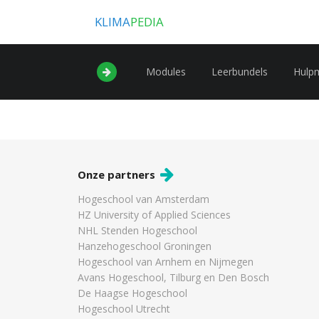
KLIMA
PEDIA
Modules
Leerbundels
Hulp
Onze partners
Hogeschool van Amsterdam
HZ University of Applied Sciences
NHL Stenden Hogeschool
Hanzehogeschool Groningen
Hogeschool van Arnhem en Nijmegen
Avans Hogeschool, Tilburg en Den Bosch
De Haagse Hogeschool
Hogeschool Utrecht