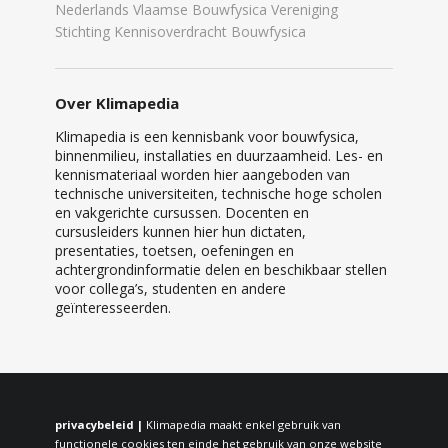
Nederlands Vlaamse Bouwfysica Vereniging
Stichting Kennisoverdracht Bouwfysica
Over Klimapedia
Klimapedia is een kennisbank voor bouwfysica,
binnenmilieu, installaties en duurzaamheid. Les- en
kennismateriaal worden hier aangeboden van
technische universiteiten, technische hoge scholen
en vakgerichte cursussen. Docenten en
cursusleiders kunnen hier hun dictaten,
presentaties, toetsen, oefeningen en
achtergrondinformatie delen en beschikbaar stellen
voor collega’s, studenten en andere
geïnteresseerden.
privacybeleid |
Klimapedia maakt enkel gebruik van
functionele cookies ten einde het gebruik van onze website