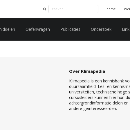
home
nie
middelen
Oefenvragen
Publicaties
Onderzoek
Link
Over Klimapedia
Klimapedia is een kennisbank voo
duurzaamheid. Les- en kennisma
universiteiten, technische hoge
cursusleiders kunnen hier hun di
achtergrondinformatie delen en b
andere geïnteresseerden.