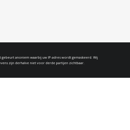
at gebeurt anoniem waarbij uw IP-adres wordt gemaskeerd. Wij
s zijn derhalve niet voor derde partijen zichtbaar.