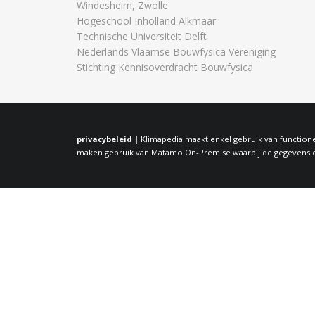
Windesheim, Zwolle
Hogeschool Inholland Alkmaar
Technische Universiteit Delft
Nederlands Vlaamse Bouwfysica Vereniging
Stichting Kennisoverdracht Bouwfysica
privacybeleid |
Klimapedia maakt enkel gebruik van functione
maken gebruik van Matamo On-Premise waarbij de gegevens op