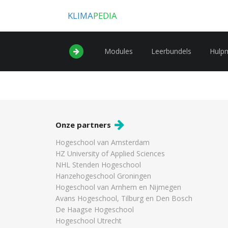
KLIMA
PEDIA
Modules
Leerbundels
Hulp
Onze partners
Hogeschool van Amsterdam
HZ University of Applied Sciences
NHL Stenden Hogeschool
Hanzehogeschool Groningen
Hogeschool van Arnhem en Nijmegen
Avans Hogeschool, Tilburg en Den Bosch
De Haagse Hogeschool
Hogeschool Utrecht