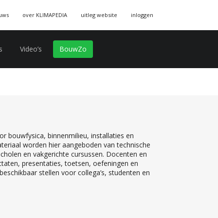
uws
over KLIMAPEDIA
uitleg website
inloggen
s
Video’s
BouwZo
r bouwfysica, binnenmilieu, installaties en
teriaal worden hier aangeboden van technische
 scholen en vakgerichte cursussen. Docenten en
ctaten, presentaties, toetsen, oefeningen en
eschikbaar stellen voor collega’s, studenten en