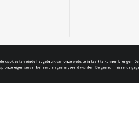
le cookies ten einde het gebruik van onze website in kaart te kunnen brengen. D
 onze eigen server beheerd en geanalyseerd worden. De geanonimiseerde gegeven