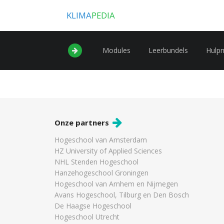
KLIMA
PEDIA
Modules
Leerbundels
Hulp
Onze partners
Hogeschool van Amsterdam
HZ University of Applied Sciences
NHL Stenden Hogeschool
Hanzehogeschool Groningen
Hogeschool van Arnhem en Nijmegen
Avans Hogeschool, Tilburg en Den Bosch
De Haagse Hogeschool
Hogeschool Utrecht