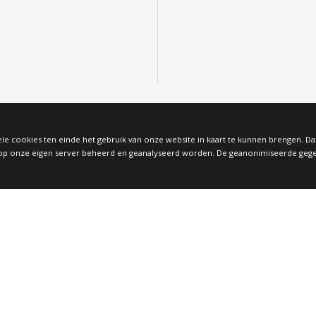
le cookies ten einde het gebruik van onze website in kaart te kunnen brengen. D
 onze eigen server beheerd en geanalyseerd worden. De geanonimiseerde gegeven