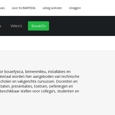
uws
over KLIMAPEDIA
uitleg website
inloggen
s
Video’s
BouwZo
r bouwfysica, binnenmilieu, installaties en
teriaal worden hier aangeboden van technische
 scholen en vakgerichte cursussen. Docenten en
ctaten, presentaties, toetsen, oefeningen en
eschikbaar stellen voor collega’s, studenten en