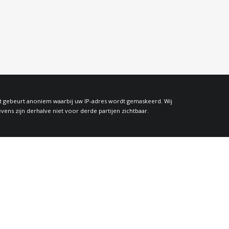
at gebeurt anoniem waarbij uw IP-adres wordt gemaskeerd. Wij
s zijn derhalve niet voor derde partijen zichtbaar.