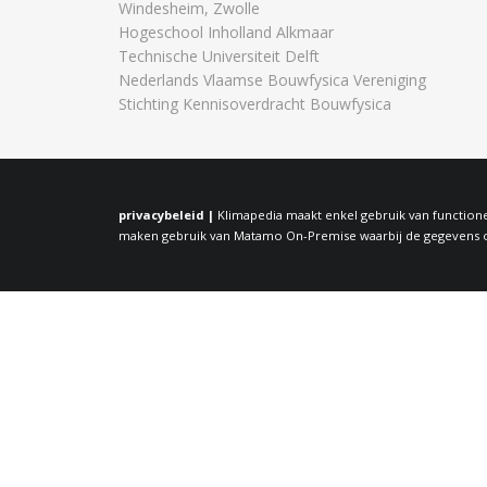
Windesheim, Zwolle
Hogeschool Inholland Alkmaar
Technische Universiteit Delft
Nederlands Vlaamse Bouwfysica Vereniging
Stichting Kennisoverdracht Bouwfysica
privacybeleid |
Klimapedia maakt enkel gebruik van functione
maken gebruik van Matamo On-Premise waarbij de gegevens op