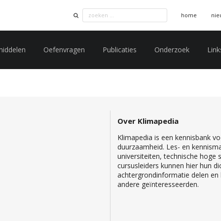
home
nie
middelen
Oefenvragen
Publicaties
Onderzoek
Link
Over Klimapedia
Klimapedia is een kennisbank voo
duurzaamheid. Les- en kennisma
universiteiten, technische hoge
cursusleiders kunnen hier hun di
achtergrondinformatie delen en b
andere geïnteresseerden.