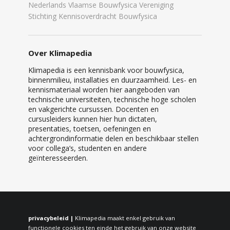
Nederlands Vlaamse Bouwfysica Vereniging
Stichting Kennisoverdracht Bouwfysica
Over Klimapedia
Klimapedia is een kennisbank voor bouwfysica,
binnenmilieu, installaties en duurzaamheid. Les- en
kennismateriaal worden hier aangeboden van
technische universiteiten, technische hoge scholen
en vakgerichte cursussen. Docenten en
cursusleiders kunnen hier hun dictaten,
presentaties, toetsen, oefeningen en
achtergrondinformatie delen en beschikbaar stellen
voor collega’s, studenten en andere
geïnteresseerden.
privacybeleid |
Klimapedia maakt enkel gebruik van
functionele cookies ten einde het gebruik van onze website