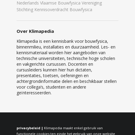
Nederlands Vlaamse Bouwfysica Vereniging
Stichting Kennisoverdracht Bouwfysica
Over Klimapedia
Klimapedia is een kennisbank voor bouwfysica,
binnenmilieu, installaties en duurzaamheid. Les- en
kennismateriaal worden hier aangeboden van
technische universiteiten, technische hoge scholen
en vakgerichte cursussen. Docenten en
cursusleiders kunnen hier hun dictaten,
presentaties, toetsen, oefeningen en
achtergrondinformatie delen en beschikbaar stellen
voor collega’s, studenten en andere
geïnteresseerden.
privacybeleid |
Klimapedia maakt enkel gebruik van
functionele cookies ten einde het gebruik van onze website