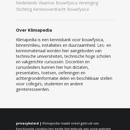
Nederlands Vlaamse Bouwfysica Vereniging
Stichting Kennisoverdracht Bouwfysica
Over Klimapedia
Klimapedia is een kennisbank voor bouwfysica,
binnenmilieu, installaties en duurzaamheid. Les- en
kennismateriaal worden hier aangeboden van
technische universiteiten, technische hoge scholen
en vakgerichte cursussen. Docenten en
cursusleiders kunnen hier hun dictaten,
presentaties, toetsen, oefeningen en
achtergrondinformatie delen en beschikbaar stellen
voor collega’s, studenten en andere
geïnteresseerden.
privacybeleid |
Klimapedia maakt enkel gebruik van
functionele cookies ten einde het gebruik van onze website