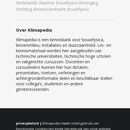
Nederlands Vlaamse Bouwfysica Vereniging
Stichting Kennisoverdracht Bouwfysica
Over Klimapedia
Klimapedia is een kennisbank voor bouwfysica,
binnenmilieu, installaties en duurzaamheid. Les- en
kennismateriaal worden hier aangeboden van
technische universiteiten, technische hoge scholen
en vakgerichte cursussen. Docenten en
cursusleiders kunnen hier hun dictaten,
presentaties, toetsen, oefeningen en
achtergrondinformatie delen en beschikbaar stellen
voor collega’s, studenten en andere
geïnteresseerden.
privacybeleid |
Klimapedia maakt enkel gebruik van
functionele cookies ten einde het gebruik van onze website