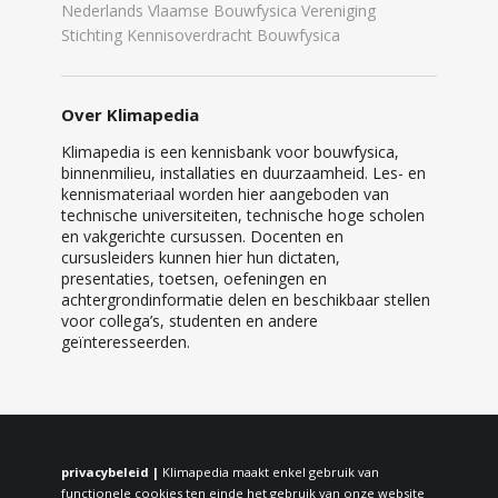
Nederlands Vlaamse Bouwfysica Vereniging
Stichting Kennisoverdracht Bouwfysica
Over Klimapedia
Klimapedia is een kennisbank voor bouwfysica,
binnenmilieu, installaties en duurzaamheid. Les- en
kennismateriaal worden hier aangeboden van
technische universiteiten, technische hoge scholen
en vakgerichte cursussen. Docenten en
cursusleiders kunnen hier hun dictaten,
presentaties, toetsen, oefeningen en
achtergrondinformatie delen en beschikbaar stellen
voor collega’s, studenten en andere
geïnteresseerden.
privacybeleid |
Klimapedia maakt enkel gebruik van
functionele cookies ten einde het gebruik van onze website