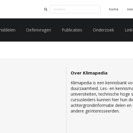
home
nie
middelen
Oefenvragen
Publicaties
Onderzoek
Link
Over Klimapedia
Klimapedia is een kennisbank voo
duurzaamheid. Les- en kennisma
universiteiten, technische hoge
cursusleiders kunnen hier hun di
achtergrondinformatie delen en b
andere geïnteresseerden.