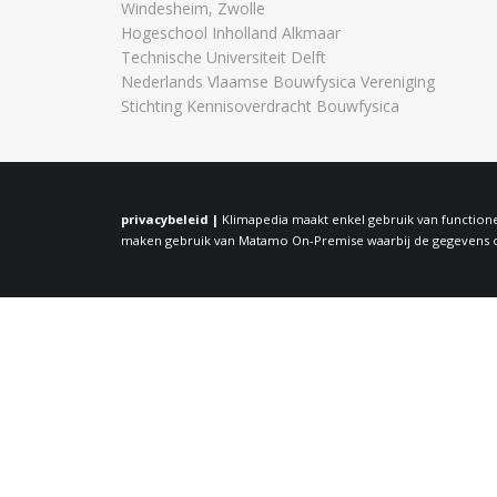
Windesheim, Zwolle
Hogeschool Inholland Alkmaar
Technische Universiteit Delft
Nederlands Vlaamse Bouwfysica Vereniging
Stichting Kennisoverdracht Bouwfysica
privacybeleid |
Klimapedia maakt enkel gebruik van functione
maken gebruik van Matamo On-Premise waarbij de gegevens op