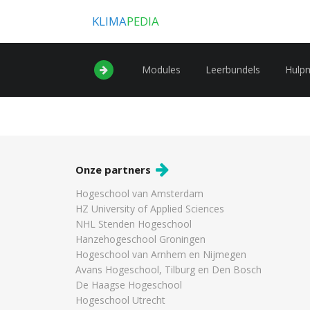
KLIMA
PEDIA
Modules
Leerbundels
Hulp
Onze partners
Hogeschool van Amsterdam
HZ University of Applied Sciences
NHL Stenden Hogeschool
Hanzehogeschool Groningen
Hogeschool van Arnhem en Nijmegen
Avans Hogeschool, Tilburg en Den Bosch
De Haagse Hogeschool
Hogeschool Utrecht