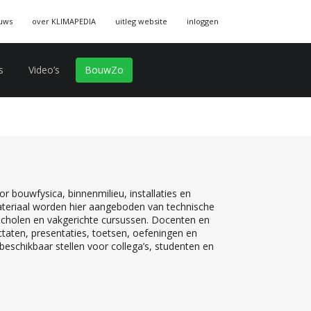
uws
over KLIMAPEDIA
uitleg website
inloggen
s
Video’s
BouwZo
r bouwfysica, binnenmilieu, installaties en
teriaal worden hier aangeboden van technische
 scholen en vakgerichte cursussen. Docenten en
ctaten, presentaties, toetsen, oefeningen en
eschikbaar stellen voor collega’s, studenten en