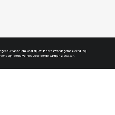
at gebeurt anoniem waarbij uw IP-adres wordt gemaskeerd. Wij
s zijn derhalve niet voor derde partijen zichtbaar.