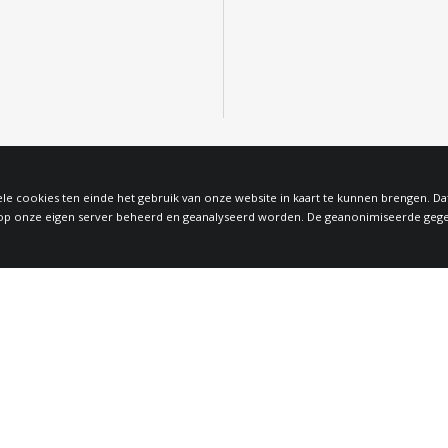
le cookies ten einde het gebruik van onze website in kaart te kunnen brengen. D
 onze eigen server beheerd en geanalyseerd worden. De geanonimiseerde gegeven