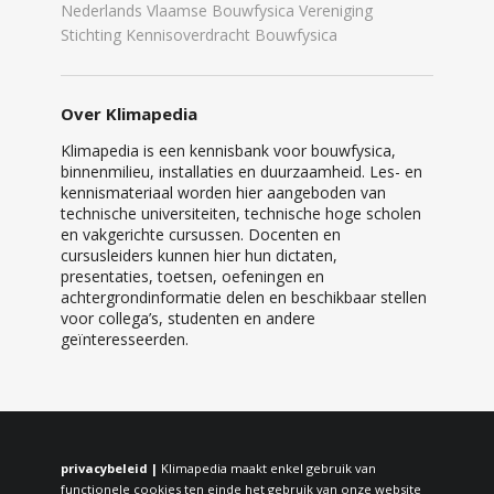
Nederlands Vlaamse Bouwfysica Vereniging
Stichting Kennisoverdracht Bouwfysica
Over Klimapedia
Klimapedia is een kennisbank voor bouwfysica,
binnenmilieu, installaties en duurzaamheid. Les- en
kennismateriaal worden hier aangeboden van
technische universiteiten, technische hoge scholen
en vakgerichte cursussen. Docenten en
cursusleiders kunnen hier hun dictaten,
presentaties, toetsen, oefeningen en
achtergrondinformatie delen en beschikbaar stellen
voor collega’s, studenten en andere
geïnteresseerden.
privacybeleid |
Klimapedia maakt enkel gebruik van
functionele cookies ten einde het gebruik van onze website