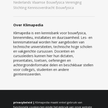
Nederlands Vlaamse Bouwfysica Vereniging
Stichting Kennisoverdracht Bouwfysica
Over Klimapedia
Klimapedia is een kennisbank voor bouwfysica,
binnenmilieu, installaties en duurzaamheid. Les- en
kennismateriaal worden hier aangeboden van
technische universiteiten, technische hoge scholen
en vakgerichte cursussen. Docenten en
cursusleiders kunnen hier hun dictaten,
presentaties, toetsen, oefeningen en
achtergrondinformatie delen en beschikbaar stellen
voor collega’s, studenten en andere
geïnteresseerden.
privacybeleid |
Klimapedia maakt enkel gebruik van
functionele cookies ten einde het gebruik van onze website