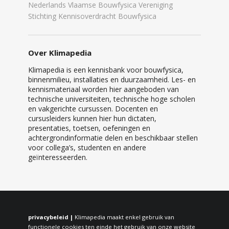
Nederlands Vlaamse Bouwfysica Vereniging
Stichting Kennisoverdracht Bouwfysica
Over Klimapedia
Klimapedia is een kennisbank voor bouwfysica,
binnenmilieu, installaties en duurzaamheid. Les- en
kennismateriaal worden hier aangeboden van
technische universiteiten, technische hoge scholen
en vakgerichte cursussen. Docenten en
cursusleiders kunnen hier hun dictaten,
presentaties, toetsen, oefeningen en
achtergrondinformatie delen en beschikbaar stellen
voor collega’s, studenten en andere
geïnteresseerden.
privacybeleid |
Klimapedia maakt enkel gebruik van
functionele cookies ten einde het gebruik van onze website