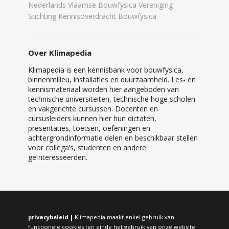
Nederlands Vlaamse Bouwfysica Vereniging
Stichting Kennisoverdracht Bouwfysica
Over Klimapedia
Klimapedia is een kennisbank voor bouwfysica,
binnenmilieu, installaties en duurzaamheid. Les- en
kennismateriaal worden hier aangeboden van
technische universiteiten, technische hoge scholen
en vakgerichte cursussen. Docenten en
cursusleiders kunnen hier hun dictaten,
presentaties, toetsen, oefeningen en
achtergrondinformatie delen en beschikbaar stellen
voor collega’s, studenten en andere
geïnteresseerden.
privacybeleid |
Klimapedia maakt enkel gebruik van
functionele cookies ten einde het gebruik van onze website