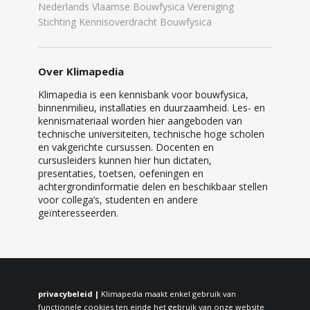
Nederlands Vlaamse Bouwfysica Vereniging
Stichting Kennisoverdracht Bouwfysica
Over Klimapedia
Klimapedia is een kennisbank voor bouwfysica,
binnenmilieu, installaties en duurzaamheid. Les- en
kennismateriaal worden hier aangeboden van
technische universiteiten, technische hoge scholen
en vakgerichte cursussen. Docenten en
cursusleiders kunnen hier hun dictaten,
presentaties, toetsen, oefeningen en
achtergrondinformatie delen en beschikbaar stellen
voor collega’s, studenten en andere
geïnteresseerden.
privacybeleid |
Klimapedia maakt enkel gebruik van
functionele cookies ten einde het gebruik van onze website