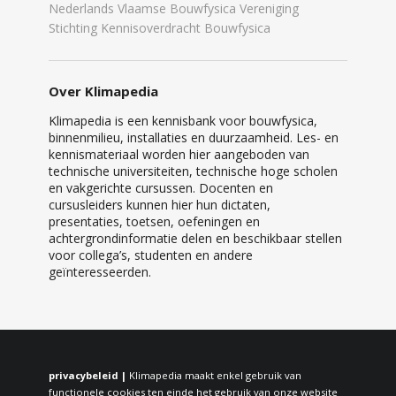
Nederlands Vlaamse Bouwfysica Vereniging
Stichting Kennisoverdracht Bouwfysica
Over Klimapedia
Klimapedia is een kennisbank voor bouwfysica,
binnenmilieu, installaties en duurzaamheid. Les- en
kennismateriaal worden hier aangeboden van
technische universiteiten, technische hoge scholen
en vakgerichte cursussen. Docenten en
cursusleiders kunnen hier hun dictaten,
presentaties, toetsen, oefeningen en
achtergrondinformatie delen en beschikbaar stellen
voor collega’s, studenten en andere
geïnteresseerden.
privacybeleid |
Klimapedia maakt enkel gebruik van
functionele cookies ten einde het gebruik van onze website