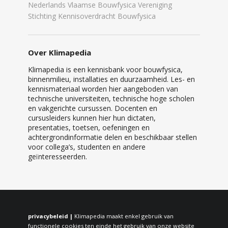
Nederlands Vlaamse Bouwfysica Vereniging
Stichting Kennisoverdracht Bouwfysica
Over Klimapedia
Klimapedia is een kennisbank voor bouwfysica,
binnenmilieu, installaties en duurzaamheid. Les- en
kennismateriaal worden hier aangeboden van
technische universiteiten, technische hoge scholen
en vakgerichte cursussen. Docenten en
cursusleiders kunnen hier hun dictaten,
presentaties, toetsen, oefeningen en
achtergrondinformatie delen en beschikbaar stellen
voor collega’s, studenten en andere
geïnteresseerden.
privacybeleid |
Klimapedia maakt enkel gebruik van
functionele cookies ten einde het gebruik van onze website