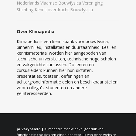
Nederlands Vlaamse Bouwfysica Vereniging
Stichting Kennisoverdracht Bouwfysica
Over Klimapedia
Klimapedia is een kennisbank voor bouwfysica,
binnenmilieu, installaties en duurzaamheid. Les- en
kennismateriaal worden hier aangeboden van
technische universiteiten, technische hoge scholen
en vakgerichte cursussen. Docenten en
cursusleiders kunnen hier hun dictaten,
presentaties, toetsen, oefeningen en
achtergrondinformatie delen en beschikbaar stellen
voor collega’s, studenten en andere
geïnteresseerden.
privacybeleid |
Klimapedia maakt enkel gebruik van
functionele cookies ten einde het gebruik van onze website