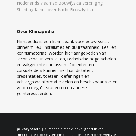
Nederlands Vlaamse Bouwfysica Vereniging
Stichting Kennisoverdracht Bouwfysica
Over Klimapedia
Klimapedia is een kennisbank voor bouwfysica,
binnenmilieu, installaties en duurzaamheid. Les- en
kennismateriaal worden hier aangeboden van
technische universiteiten, technische hoge scholen
en vakgerichte cursussen. Docenten en
cursusleiders kunnen hier hun dictaten,
presentaties, toetsen, oefeningen en
achtergrondinformatie delen en beschikbaar stellen
voor collega’s, studenten en andere
geïnteresseerden.
privacybeleid |
Klimapedia maakt enkel gebruik van
functionele cookies ten einde het gebruik van onze website