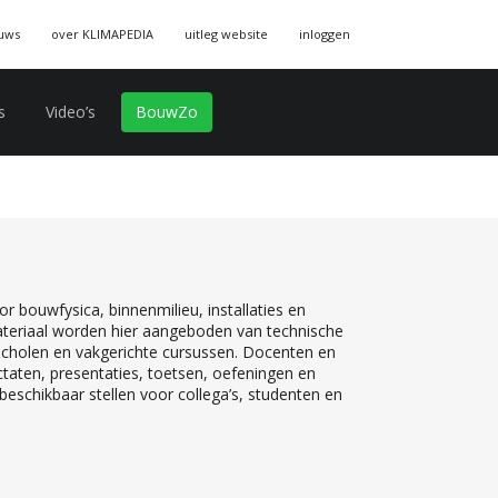
uws
over KLIMAPEDIA
uitleg website
inloggen
s
Video’s
BouwZo
r bouwfysica, binnenmilieu, installaties en
teriaal worden hier aangeboden van technische
 scholen en vakgerichte cursussen. Docenten en
ctaten, presentaties, toetsen, oefeningen en
eschikbaar stellen voor collega’s, studenten en