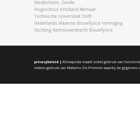
Windesheim, Zwolle
Hogeschool Inholland Alkmaar
Technische Universiteit Delft
Nederlands Vlaamse Bouwfysica Vereniging
Stichting Kennisoverdracht Bouwfysica
privacybeleid |
Klimapedia maakt enkel gebruik van functione
maken gebruik van Matamo On-Premise waarbij de gegevens op