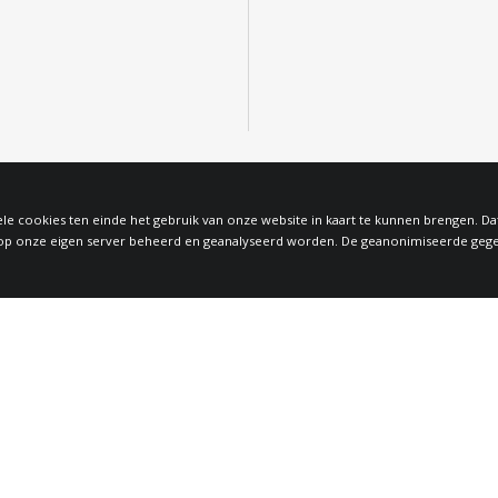
le cookies ten einde het gebruik van onze website in kaart te kunnen brengen. D
 onze eigen server beheerd en geanalyseerd worden. De geanonimiseerde gegeven