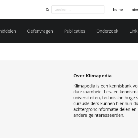
home
nie
middelen
Oefenvragen
Publicaties
Onderzoek
Link
Over Klimapedia
Klimapedia is een kennisbank voo
duurzaamheid. Les- en kennisma
universiteiten, technische hoge
cursusleiders kunnen hier hun di
achtergrondinformatie delen en b
andere geïnteresseerden.