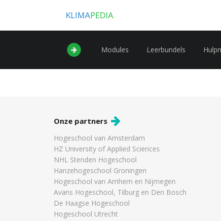
KLIMA
PEDIA
Modules
Leerbundels
Hulp
Onze partners
Hogeschool van Amsterdam
HZ University of Applied Sciences
NHL Stenden Hogeschool
Hanzehogeschool Groningen
Hogeschool van Arnhem en Nijmegen
Avans Hogeschool, Tilburg en Den Bosch
De Haagse Hogeschool
Hogeschool Utrecht