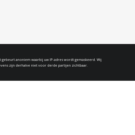
at gebeurt anoniem waarbij uw IP-adres wordt gemaskeerd. Wij
s zijn derhalve niet voor derde partijen zichtbaar.