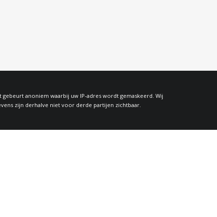
at gebeurt anoniem waarbij uw IP-adres wordt gemaskeerd. Wij
s zijn derhalve niet voor derde partijen zichtbaar.