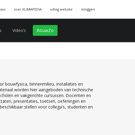
uws
over KLIMAPEDIA
uitleg website
inloggen
s
Video’s
BouwZo
r bouwfysica, binnenmilieu, installaties en
teriaal worden hier aangeboden van technische
 scholen en vakgerichte cursussen. Docenten en
ctaten, presentaties, toetsen, oefeningen en
eschikbaar stellen voor collega’s, studenten en