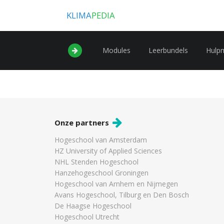
KLIMA
PEDIA
Modules
Leerbundels
Hulp
Onze partners
Hogeschool van Amsterdam
HZ University of Applied Sciences
NHL Stenden Hogeschool
Hanzehogeschool Groningen
Hogeschool van Arnhem en Nijmegen
Avans Hogeschool, Tilburg en Den Bosch
De Haagse Hogeschool
Hogeschool Utrecht