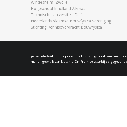
Windesheim, Zwolle
Hogeschool Inholland Alkmaar
Technische Universiteit Delft
Nederlands Vlaamse Bouwfysica Vereniging
Stichting Kennisoverdracht Bouwfysica
privacybeleid |
Klimapedia maakt enkel gebruik van functione
maken gebruik van Matamo On-Premise waarbij de gegevens op