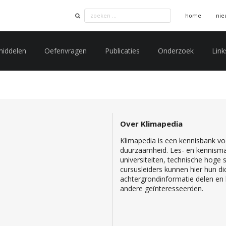
home
nie
middelen
Oefenvragen
Publicaties
Onderzoek
Link
Over Klimapedia
Klimapedia is een kennisbank voo
duurzaamheid. Les- en kennisma
universiteiten, technische hoge
cursusleiders kunnen hier hun di
achtergrondinformatie delen en b
andere geïnteresseerden.