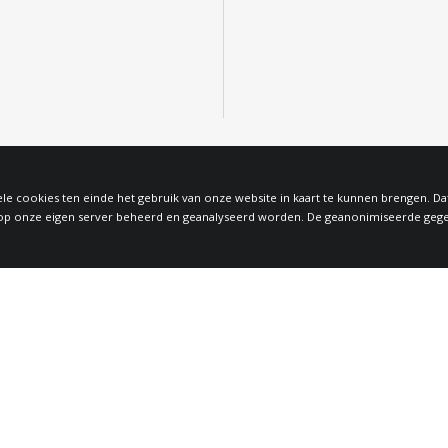
le cookies ten einde het gebruik van onze website in kaart te kunnen brengen. D
 onze eigen server beheerd en geanalyseerd worden. De geanonimiseerde gegeven