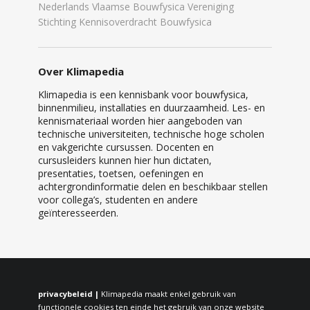
Nederlands Vlaamse Bouwfysica Vereniging
Stichting Kennisoverdracht Bouwfysica
Over Klimapedia
Klimapedia is een kennisbank voor bouwfysica,
binnenmilieu, installaties en duurzaamheid. Les- en
kennismateriaal worden hier aangeboden van
technische universiteiten, technische hoge scholen
en vakgerichte cursussen. Docenten en
cursusleiders kunnen hier hun dictaten,
presentaties, toetsen, oefeningen en
achtergrondinformatie delen en beschikbaar stellen
voor collega’s, studenten en andere
geïnteresseerden.
privacybeleid |
Klimapedia maakt enkel gebruik van
functionele cookies ten einde het gebruik van onze website