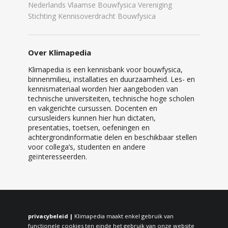
Nederlands Vlaamse Bouwfysica Vereniging
Stichting Kennisoverdracht Bouwfysica
Over Klimapedia
Klimapedia is een kennisbank voor bouwfysica,
binnenmilieu, installaties en duurzaamheid. Les- en
kennismateriaal worden hier aangeboden van
technische universiteiten, technische hoge scholen
en vakgerichte cursussen. Docenten en
cursusleiders kunnen hier hun dictaten,
presentaties, toetsen, oefeningen en
achtergrondinformatie delen en beschikbaar stellen
voor collega’s, studenten en andere
geïnteresseerden.
privacybeleid |
Klimapedia maakt enkel gebruik van
functionele cookies ten einde het gebruik van onze website