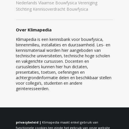
Nederlands Vlaamse Bouwfysica Vereniging
Stichting Kennisoverdracht Bouwfysica
Over Klimapedia
Klimapedia is een kennisbank voor bouwfysica,
binnenmilieu, installaties en duurzaamheid. Les- en
kennismateriaal worden hier aangeboden van
technische universiteiten, technische hoge scholen
en vakgerichte cursussen. Docenten en
cursusleiders kunnen hier hun dictaten,
presentaties, toetsen, oefeningen en
achtergrondinformatie delen en beschikbaar stellen
voor collega’s, studenten en andere
geïnteresseerden.
privacybeleid |
Klimapedia maakt enkel gebruik van
functionele cookies ten einde het gebruik van onze website