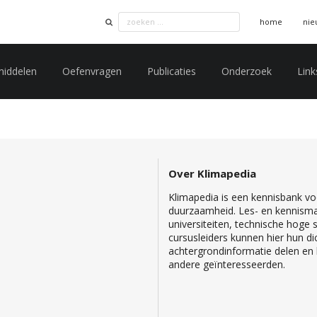
home
nie
middelen
Oefenvragen
Publicaties
Onderzoek
Link
Over Klimapedia
Klimapedia is een kennisbank voo
duurzaamheid. Les- en kennisma
universiteiten, technische hoge
cursusleiders kunnen hier hun di
achtergrondinformatie delen en b
andere geïnteresseerden.