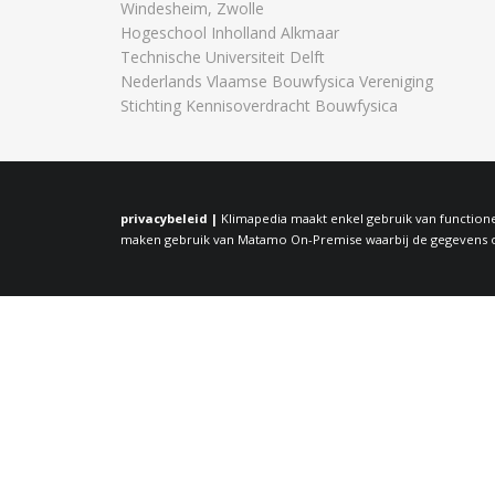
Windesheim, Zwolle
Hogeschool Inholland Alkmaar
Technische Universiteit Delft
Nederlands Vlaamse Bouwfysica Vereniging
Stichting Kennisoverdracht Bouwfysica
privacybeleid |
Klimapedia maakt enkel gebruik van functione
maken gebruik van Matamo On-Premise waarbij de gegevens op