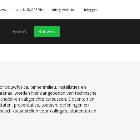
uws
over KLIMAPEDIA
uitleg website
inloggen
s
Video’s
BouwZo
r bouwfysica, binnenmilieu, installaties en
teriaal worden hier aangeboden van technische
 scholen en vakgerichte cursussen. Docenten en
ctaten, presentaties, toetsen, oefeningen en
eschikbaar stellen voor collega’s, studenten en