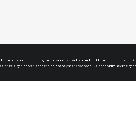
le cookies ten einde het gebruik van onze website in kaart te kunnen brengen. D
 onze eigen server beheerd en geanalyseerd worden. De geanonimiseerde gegeven