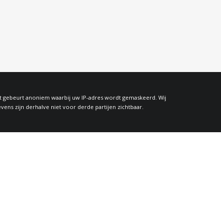
at gebeurt anoniem waarbij uw IP-adres wordt gemaskeerd. Wij
s zijn derhalve niet voor derde partijen zichtbaar.