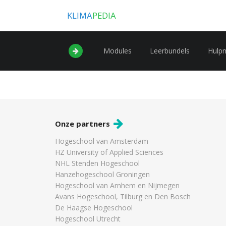
KLIMA
PEDIA
Modules
Leerbundels
Hulp
Onze partners
Hogeschool van Amsterdam
HZ University of Applied Sciences
NHL Stenden Hogeschool
Hanzehogeschool Groningen
Hogeschool van Arnhem en Nijmegen
Avans Hogeschool, Tilburg en Den Bosch
De Haagse Hogeschool
Hogeschool Utrecht