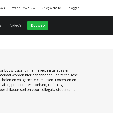
uws
over KLIMAPEDIA
uitleg website
inloggen
s
Video’s
BouwZo
r bouwfysica, binnenmilieu, installaties en
teriaal worden hier aangeboden van technische
 scholen en vakgerichte cursussen. Docenten en
ctaten, presentaties, toetsen, oefeningen en
eschikbaar stellen voor collega’s, studenten en