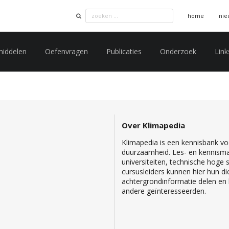
home
nie
middelen
Oefenvragen
Publicaties
Onderzoek
Link
Over Klimapedia
Klimapedia is een kennisbank voo
duurzaamheid. Les- en kennisma
universiteiten, technische hoge
cursusleiders kunnen hier hun di
achtergrondinformatie delen en b
andere geïnteresseerden.