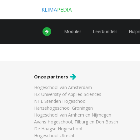
KLIMA
PEDIA
Modules
Leerbundels
Hulp
Onze partners
Hogeschool van Amsterdam
HZ University of Applied Sciences
NHL Stenden Hogeschool
Hanzehogeschool Groningen
Hogeschool van Arnhem en Nijmegen
Avans Hogeschool, Tilburg en Den Bosch
De Haagse Hogeschool
Hogeschool Utrecht