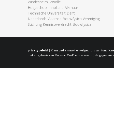
Windesheim, Zwolle
Hogeschool Inholland Alkmaar
Technische Universiteit Delft
Nederlands Vlaamse Bouwfysica Vereniging
Stichting Kennisoverdracht Bouwfysica
privacybeleid |
Klimapedia maakt enkel gebruik van functione
maken gebruik van Matamo On-Premise waarbij de gegevens op