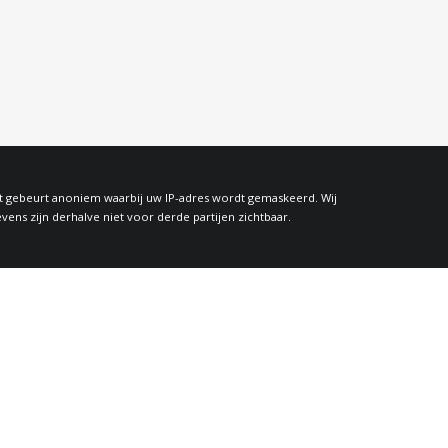
at gebeurt anoniem waarbij uw IP-adres wordt gemaskeerd. Wij
s zijn derhalve niet voor derde partijen zichtbaar.