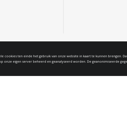
le cookies ten einde het gebruik van onze website in kaart te kunnen brengen. D
 onze eigen server beheerd en geanalyseerd worden. De geanonimiseerde gegeven