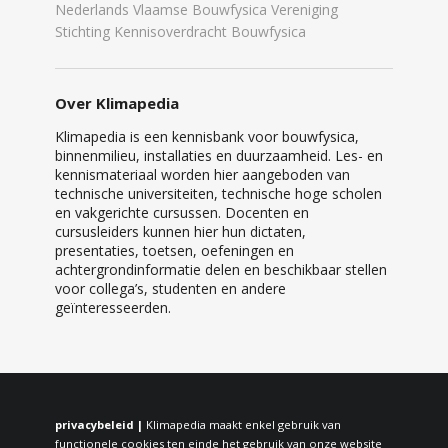
Nederlands Vlaamse Bouwfysica Vereniging
Stichting Kennisoverdracht Bouwfysica
Over Klimapedia
Klimapedia is een kennisbank voor bouwfysica,
binnenmilieu, installaties en duurzaamheid. Les- en
kennismateriaal worden hier aangeboden van
technische universiteiten, technische hoge scholen
en vakgerichte cursussen. Docenten en
cursusleiders kunnen hier hun dictaten,
presentaties, toetsen, oefeningen en
achtergrondinformatie delen en beschikbaar stellen
voor collega’s, studenten en andere
geïnteresseerden.
privacybeleid |
Klimapedia maakt enkel gebruik van
functionele cookies ten einde het gebruik van onze website