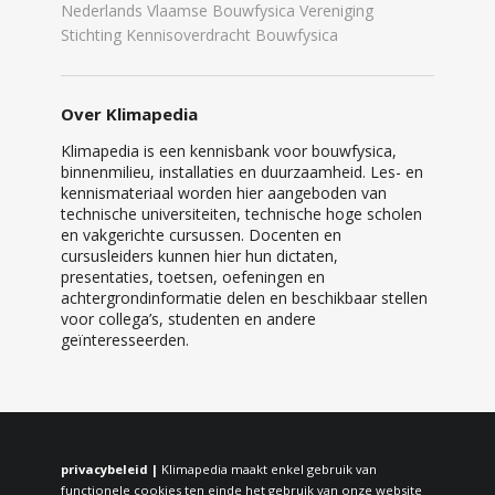
Nederlands Vlaamse Bouwfysica Vereniging
Stichting Kennisoverdracht Bouwfysica
Over Klimapedia
Klimapedia is een kennisbank voor bouwfysica,
binnenmilieu, installaties en duurzaamheid. Les- en
kennismateriaal worden hier aangeboden van
technische universiteiten, technische hoge scholen
en vakgerichte cursussen. Docenten en
cursusleiders kunnen hier hun dictaten,
presentaties, toetsen, oefeningen en
achtergrondinformatie delen en beschikbaar stellen
voor collega’s, studenten en andere
geïnteresseerden.
privacybeleid |
Klimapedia maakt enkel gebruik van
functionele cookies ten einde het gebruik van onze website