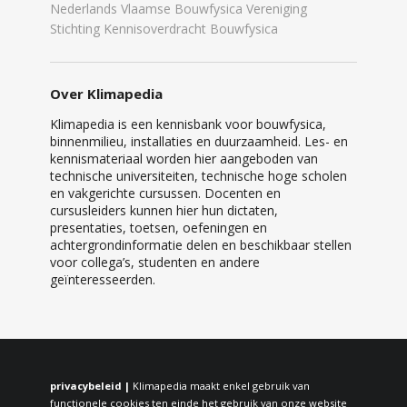
Nederlands Vlaamse Bouwfysica Vereniging
Stichting Kennisoverdracht Bouwfysica
Over Klimapedia
Klimapedia is een kennisbank voor bouwfysica,
binnenmilieu, installaties en duurzaamheid. Les- en
kennismateriaal worden hier aangeboden van
technische universiteiten, technische hoge scholen
en vakgerichte cursussen. Docenten en
cursusleiders kunnen hier hun dictaten,
presentaties, toetsen, oefeningen en
achtergrondinformatie delen en beschikbaar stellen
voor collega’s, studenten en andere
geïnteresseerden.
privacybeleid |
Klimapedia maakt enkel gebruik van
functionele cookies ten einde het gebruik van onze website