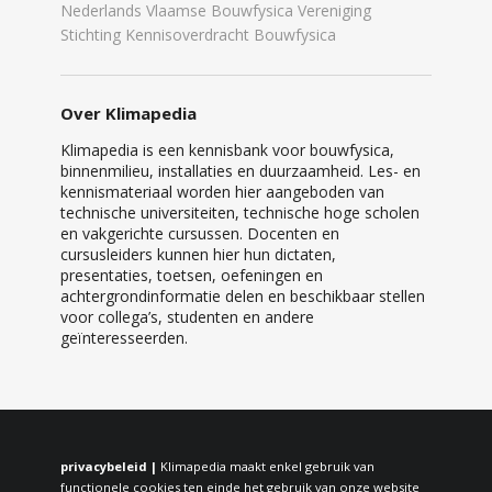
Nederlands Vlaamse Bouwfysica Vereniging
Stichting Kennisoverdracht Bouwfysica
Over Klimapedia
Klimapedia is een kennisbank voor bouwfysica,
binnenmilieu, installaties en duurzaamheid. Les- en
kennismateriaal worden hier aangeboden van
technische universiteiten, technische hoge scholen
en vakgerichte cursussen. Docenten en
cursusleiders kunnen hier hun dictaten,
presentaties, toetsen, oefeningen en
achtergrondinformatie delen en beschikbaar stellen
voor collega’s, studenten en andere
geïnteresseerden.
privacybeleid |
Klimapedia maakt enkel gebruik van
functionele cookies ten einde het gebruik van onze website