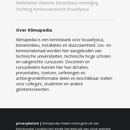
Nederlands Vlaamse Bouwfysica Vereniging
Stichting Kennisoverdracht Bouwfysica
Over Klimapedia
Klimapedia is een kennisbank voor bouwfysica,
binnenmilieu, installaties en duurzaamheid. Les- en
kennismateriaal worden hier aangeboden van
technische universiteiten, technische hoge scholen
en vakgerichte cursussen. Docenten en
cursusleiders kunnen hier hun dictaten,
presentaties, toetsen, oefeningen en
achtergrondinformatie delen en beschikbaar stellen
voor collega’s, studenten en andere
geïnteresseerden.
privacybeleid |
Klimapedia maakt enkel gebruik van
functionele cookies ten einde het gebruik van onze website