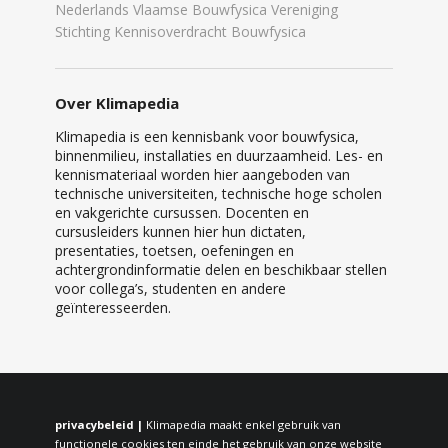
Nederlands Vlaamse Bouwfysica Vereniging
Stichting Kennisoverdracht Bouwfysica
Over Klimapedia
Klimapedia is een kennisbank voor bouwfysica,
binnenmilieu, installaties en duurzaamheid. Les- en
kennismateriaal worden hier aangeboden van
technische universiteiten, technische hoge scholen
en vakgerichte cursussen. Docenten en
cursusleiders kunnen hier hun dictaten,
presentaties, toetsen, oefeningen en
achtergrondinformatie delen en beschikbaar stellen
voor collega’s, studenten en andere
geïnteresseerden.
privacybeleid |
Klimapedia maakt enkel gebruik van
functionele cookies ten einde het gebruik van onze website