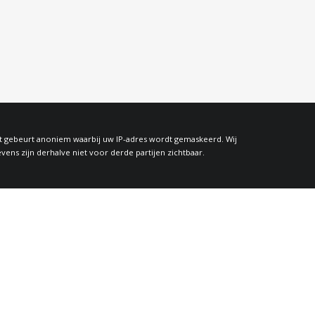
at gebeurt anoniem waarbij uw IP-adres wordt gemaskeerd. Wij
s zijn derhalve niet voor derde partijen zichtbaar.