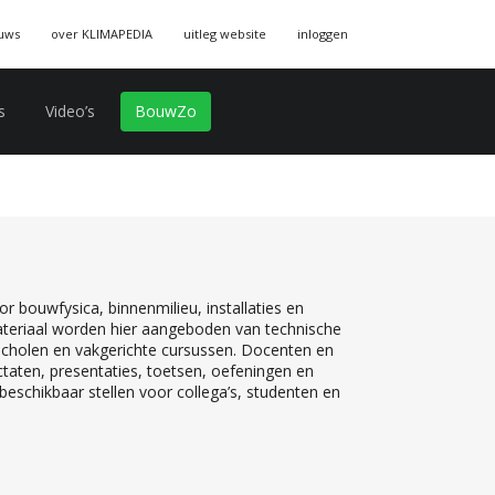
uws
over KLIMAPEDIA
uitleg website
inloggen
s
Video’s
BouwZo
r bouwfysica, binnenmilieu, installaties en
teriaal worden hier aangeboden van technische
 scholen en vakgerichte cursussen. Docenten en
ctaten, presentaties, toetsen, oefeningen en
eschikbaar stellen voor collega’s, studenten en