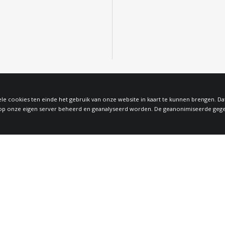
le cookies ten einde het gebruik van onze website in kaart te kunnen brengen. D
 onze eigen server beheerd en geanalyseerd worden. De geanonimiseerde gegeven