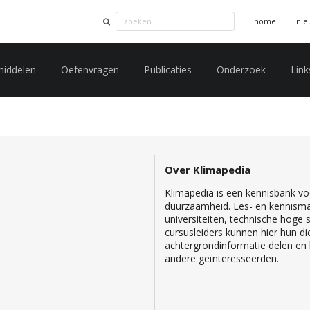
home
nie
middelen
Oefenvragen
Publicaties
Onderzoek
Link
Over Klimapedia
Klimapedia is een kennisbank voo
duurzaamheid. Les- en kennisma
universiteiten, technische hoge
cursusleiders kunnen hier hun di
achtergrondinformatie delen en b
andere geïnteresseerden.