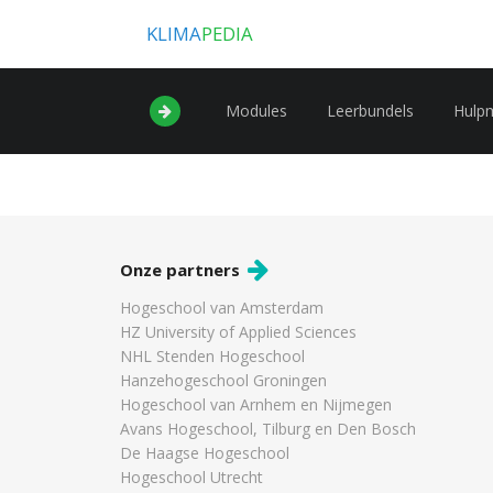
KLIMA
PEDIA
Modules
Leerbundels
Hulp
Onze partners
Hogeschool van Amsterdam
HZ University of Applied Sciences
NHL Stenden Hogeschool
Hanzehogeschool Groningen
Hogeschool van Arnhem en Nijmegen
Avans Hogeschool, Tilburg en Den Bosch
De Haagse Hogeschool
Hogeschool Utrecht