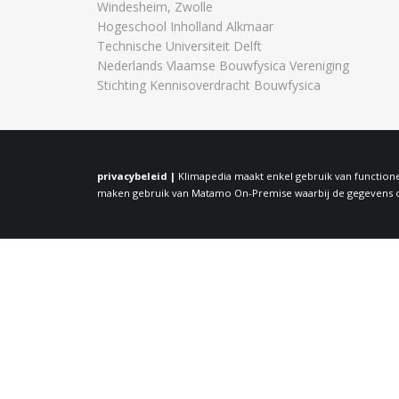
Windesheim, Zwolle
Hogeschool Inholland Alkmaar
Technische Universiteit Delft
Nederlands Vlaamse Bouwfysica Vereniging
Stichting Kennisoverdracht Bouwfysica
privacybeleid |
Klimapedia maakt enkel gebruik van functione
maken gebruik van Matamo On-Premise waarbij de gegevens op