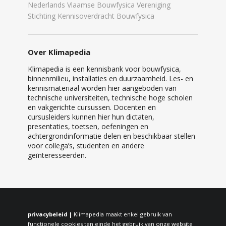
Nederlands Vlaamse Bouwfysica Vereniging
Stichting Kennisoverdracht Bouwfysica
Over Klimapedia
Klimapedia is een kennisbank voor bouwfysica,
binnenmilieu, installaties en duurzaamheid. Les- en
kennismateriaal worden hier aangeboden van
technische universiteiten, technische hoge scholen
en vakgerichte cursussen. Docenten en
cursusleiders kunnen hier hun dictaten,
presentaties, toetsen, oefeningen en
achtergrondinformatie delen en beschikbaar stellen
voor collega’s, studenten en andere
geïnteresseerden.
privacybeleid |
Klimapedia maakt enkel gebruik van
functionele cookies ten einde het gebruik van onze website