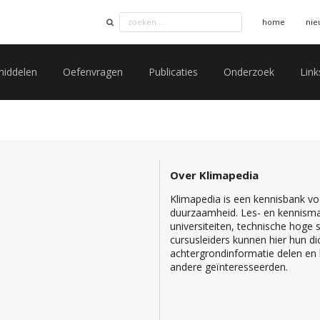
home
nie
middelen
Oefenvragen
Publicaties
Onderzoek
Link
Over Klimapedia
Klimapedia is een kennisbank voo
duurzaamheid. Les- en kennisma
universiteiten, technische hoge
cursusleiders kunnen hier hun di
achtergrondinformatie delen en b
andere geïnteresseerden.