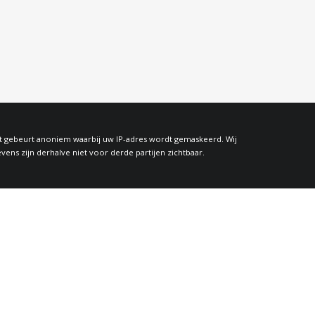
at gebeurt anoniem waarbij uw IP-adres wordt gemaskeerd. Wij
s zijn derhalve niet voor derde partijen zichtbaar.