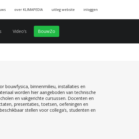
uws
over KLIMAPEDIA
uitleg website
inloggen
s
Video’s
BouwZo
r bouwfysica, binnenmilieu, installaties en
teriaal worden hier aangeboden van technische
 scholen en vakgerichte cursussen. Docenten en
ctaten, presentaties, toetsen, oefeningen en
eschikbaar stellen voor collega’s, studenten en