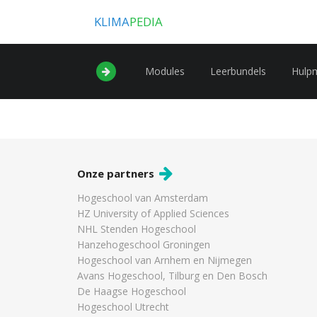
KLIMA
PEDIA
Modules
Leerbundels
Hulp
Onze partners
Hogeschool van Amsterdam
HZ University of Applied Sciences
NHL Stenden Hogeschool
Hanzehogeschool Groningen
Hogeschool van Arnhem en Nijmegen
Avans Hogeschool, Tilburg en Den Bosch
De Haagse Hogeschool
Hogeschool Utrecht