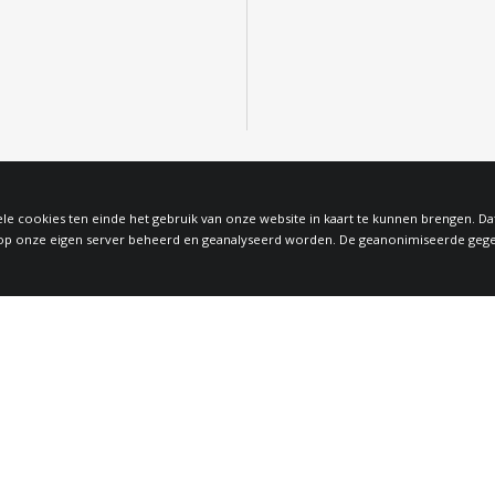
le cookies ten einde het gebruik van onze website in kaart te kunnen brengen. D
 onze eigen server beheerd en geanalyseerd worden. De geanonimiseerde gegeven