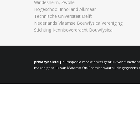
Windesheim, Zwolle
Hogeschool Inholland Alkmaar
Technische Universiteit Delft
Nederlands Vlaamse Bouwfysica Vereniging
Stichting Kennisoverdracht Bouwfysica
privacybeleid |
Klimapedia maakt enkel gebruik van functione
maken gebruik van Matamo On-Premise waarbij de gegevens op