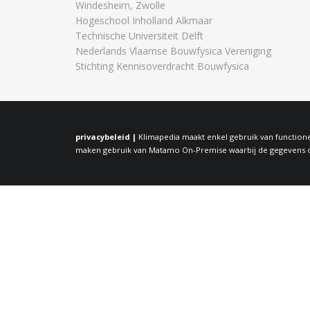
Windesheim, Zwolle
Hogeschool Inholland Alkmaar
Technische Universiteit Delft
Nederlands Vlaamse Bouwfysica Vereniging
Stichting Kennisoverdracht Bouwfysica
privacybeleid |
Klimapedia maakt enkel gebruik van functione
maken gebruik van Matamo On-Premise waarbij de gegevens op