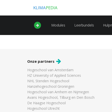
KLIMA
PEDIA
Modules
Leerbundels
Hulp
Onze partners
Hogeschool van Amsterdam
HZ University of Applied Sciences
NHL Stenden Hogeschool
Hanzehogeschool Groningen
Hogeschool van Arnhem en Nijmegen
Avans Hogeschool, Tilburg en Den Bosch
De Haagse Hogeschool
Hogeschool Utrecht