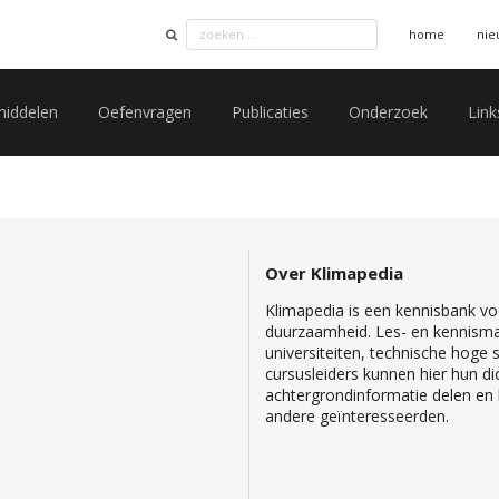
home
nie
middelen
Oefenvragen
Publicaties
Onderzoek
Link
Over Klimapedia
Klimapedia is een kennisbank voo
duurzaamheid. Les- en kennisma
universiteiten, technische hoge
cursusleiders kunnen hier hun di
achtergrondinformatie delen en b
andere geïnteresseerden.