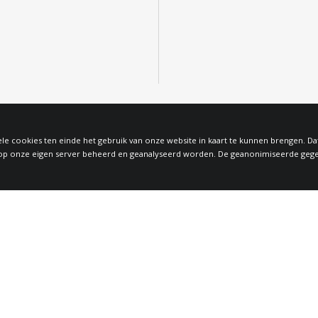
le cookies ten einde het gebruik van onze website in kaart te kunnen brengen. D
 onze eigen server beheerd en geanalyseerd worden. De geanonimiseerde gegeven