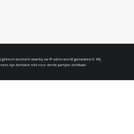
at gebeurt anoniem waarbij uw IP-adres wordt gemaskeerd. Wij
s zijn derhalve niet voor derde partijen zichtbaar.