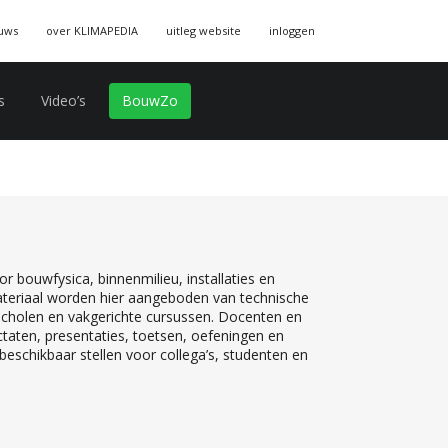
uws
over KLIMAPEDIA
uitleg website
inloggen
s
Video’s
BouwZo
r bouwfysica, binnenmilieu, installaties en
teriaal worden hier aangeboden van technische
 scholen en vakgerichte cursussen. Docenten en
ctaten, presentaties, toetsen, oefeningen en
eschikbaar stellen voor collega’s, studenten en