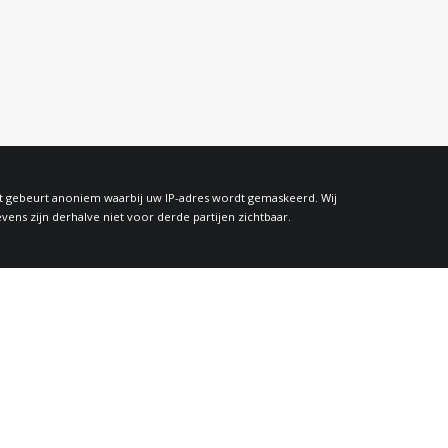
at gebeurt anoniem waarbij uw IP-adres wordt gemaskeerd. Wij
s zijn derhalve niet voor derde partijen zichtbaar.