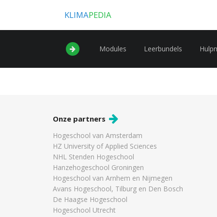
KLIMA
PEDIA
Modules
Leerbundels
Hulp
Onze partners
Hogeschool van Amsterdam
HZ University of Applied Sciences
NHL Stenden Hogeschool
Hanzehogeschool Groningen
Hogeschool van Arnhem en Nijmegen
Avans Hogeschool, Tilburg en Den Bosch
De Haagse Hogeschool
Hogeschool Utrecht