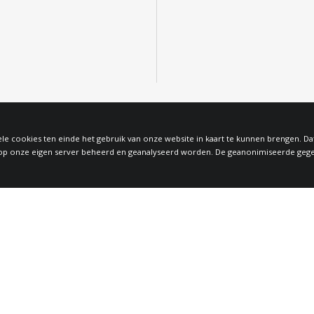
le cookies ten einde het gebruik van onze website in kaart te kunnen brengen. D
 onze eigen server beheerd en geanalyseerd worden. De geanonimiseerde gegeven