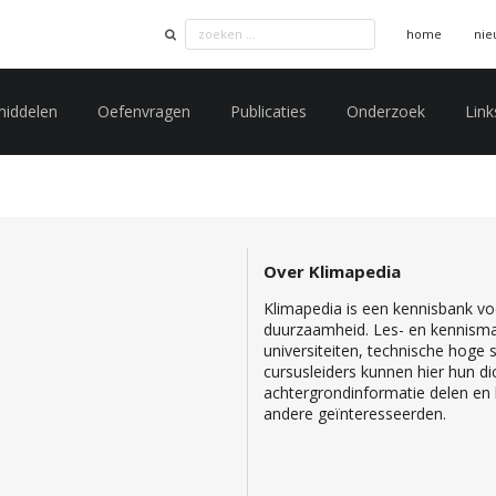
home
nie
middelen
Oefenvragen
Publicaties
Onderzoek
Link
Over Klimapedia
Klimapedia is een kennisbank voo
duurzaamheid. Les- en kennisma
universiteiten, technische hoge
cursusleiders kunnen hier hun di
achtergrondinformatie delen en b
andere geïnteresseerden.