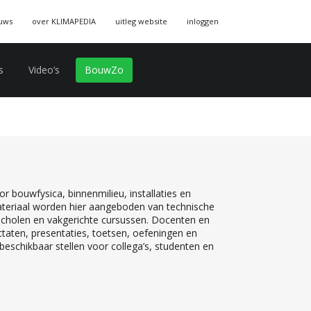
uws
over KLIMAPEDIA
uitleg website
inloggen
s
Video’s
BouwZo
r bouwfysica, binnenmilieu, installaties en
teriaal worden hier aangeboden van technische
 scholen en vakgerichte cursussen. Docenten en
ctaten, presentaties, toetsen, oefeningen en
eschikbaar stellen voor collega’s, studenten en