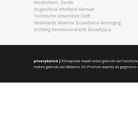
Windesheim, Zwolle
Hogeschool Inholland Alkmaar
Technische Universiteit Delft
Nederlands Vlaamse Bouwfysica Vereniging
Stichting Kennisoverdracht Bouwfysica
privacybeleid |
Klimapedia maakt enkel gebruik van functione
maken gebruik van Matamo On-Premise waarbij de gegevens op